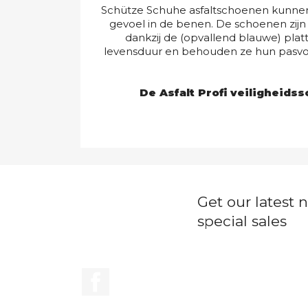
Schütze Schuhe asfaltschoenen kunnen d
gevoel in de benen. De schoenen zijn
dankzij de (opvallend blauwe) pla
levensduur en behouden ze hun pasvor
De Asfalt Profi veiligheids
Get our latest
special sales
Facebook