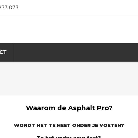
 873 073
CT
Waarom de Asphalt Pro?
WORDT HET TE HEET ONDER JE VOETEN?
To hot under your feat?