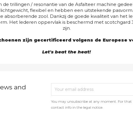
e trillingen / resonantie van de Asfalteer machine gedeelt
 lichtgewicht, flexibel en hebben een uitstekende pasvor
tte absorberende zool. Dankzij de goede kwaliteit van het
m. Het lederen oppervlak is beschermd met scotchgard 3
zijn.
schoenen zijn gecertificeerd volgens de Europese 
Let's beat the heat!
 news and
You may unsubscribe at any moment. For that p
contact info in the legal notice.