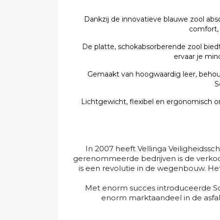
Dankzij de innovatieve blauwe zool abso
comfort,
De platte, schokabsorberende zool bied
ervaar je mi
Gemaakt van hoogwaardig leer, behou
S
Lichtgewicht, flexibel en ergonomisch 
In 2007 heeft Vellinga Veiligheids
gerenommeerde bedrijven is de verkoop
is een revolutie in de wegenbouw. H
Met enorm succes introduceerde Sc
enorm marktaandeel in de asfa