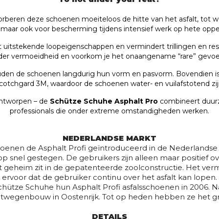
rberen deze schoenen moeiteloos de hitte van het asfalt, tot wel
 maar ook voor bescherming tijdens intensief werk op hete oppe
t uitstekende loopeigenschappen en vermindert trillingen en res
nder vermoeidheid en voorkom je het onaangename “rare” gevoel
den de schoenen langdurig hun vorm en pasvorm. Bovendien is
cotchgard 3M, waardoor de schoenen water- en vuilafstotend zij
ontworpen – de
Schütze Schuhe Asphalt Pro
combineert duur
professionals die onder extreme omstandigheden werken.
NEDERLANDSE MARKT
schoenen de Asphalt Profi geïntroduceerd in de Nederland
 snel gestegen. De gebruikers zijn alleen maar positief o
et geheim zit in de gepatenteerde zoolconstructie. Het 
ervoor dat de gebruiker continu over het asfalt kan lopen.
hütze Schuhe hun Asphalt Profi asfalsschoenen in 2006. N
ltwegenbouw in Oostenrijk. Tot op heden hebben ze het gr
DETAILS