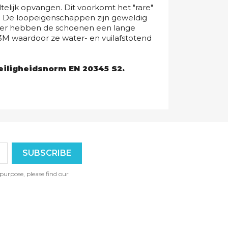
elijk opvangen. Dit voorkomt het "rare"
m. De loopeigenschappen zijn geweldig
 leer hebben de schoenen een lange
M waardoor ze water- en vuilafstotend
veiligheidsnorm EN 20345 S2.
urpose, please find our