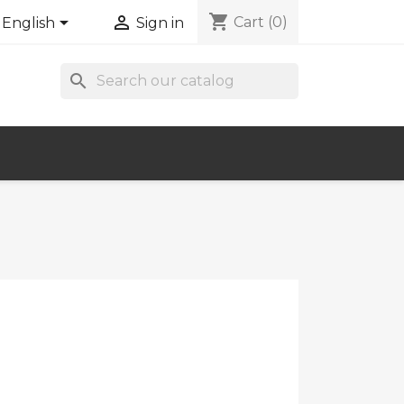
shopping_cart


Cart
(0)
English
Sign in
search