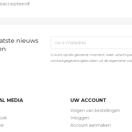
geaccepteerd!
atste nieuws
en
U kunt op elk gewenst moment weer uitschrijve
contactgegevens gebruiken uit de algemene vo
AL MEDIA
UW ACCOUNT
Volgen van bestellingen
ook
Inloggen
be
Account aanmaken