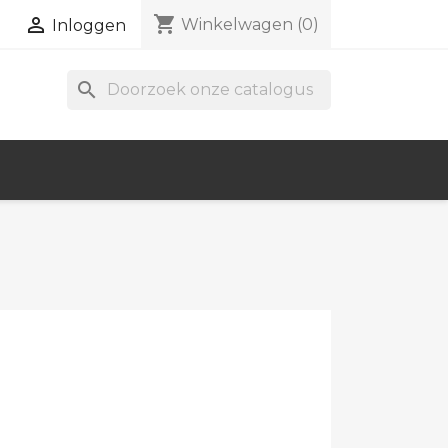
shopping_cart

Winkelwagen
(0)
Inloggen
search