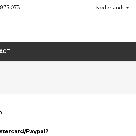

3 873 073
Nederlands
ACT
m
stercard/Paypal?